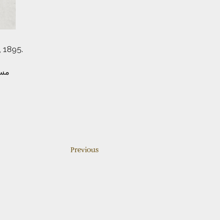
, 1895.
مس.